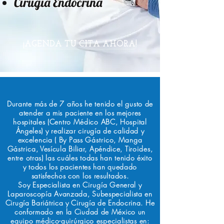
Cirugía Endócrina
¡AGENDA TU CITA AHORA!
Durante más de 7 años he tenido el gusto de
atender a mis paciente en los mejores
hospitales (Centro Médico ABC, Hospital
Ángeles) y realizar cirugía de calidad y
excelencia
( By Pass
Gástrico
, Manga
Gástrica
, Vesícula Biliar, Apéndice, T
iroides
,
entre otras) las cuáles todas han tenido éxito
y todos los pacientes han quedado
satisfechos con los resultados.
Soy Especialista en
Cirugía
General y
Laparoscopía Avanzada, Subespecialista en
Cirugía Bariátrica y Cirugía de Endocrina. He
conformado en la Ciudad de México un
equipo médico-
quirúrgico
especialistas en: