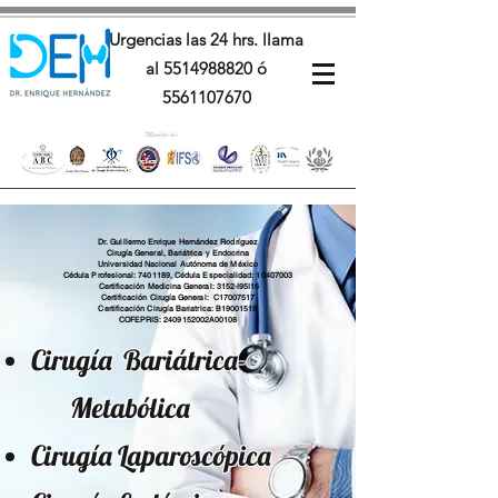
Urgencias las 24 hrs. llama
al
5514988820
ó
5561107670
Dr. Guillermo Enrique Hernández Rodríguez
Cirugía General, Bariátrica y Endocrina
Universidad Nacional Autónoma de México
Cédula Profesional:
7401189
, Cédula Especialidad:
10407003
Certificación Medicina General: 3152-I95I16
Certificación Cirugía General: C17007517
Certificación Cirugía Bariatrica: B19001519
COFEPRIS: 2409152002A00108
Cirugía Bariátrica-
Metabólica
Cirugía Laparoscópica