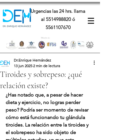
Urgencias las 24 hrs. llama
al
5514988820
ó
5561107670
Dr.Enrique Hernández
13 jun 2025
2 min de lectura
Tiroides y sobrepeso: ¿qué
relación existe?
¿Has notado que, a pesar de hacer 
dieta y ejercicio, no logras perder 
peso? Podría ser momento de revisar 
cómo está funcionando tu glándula 
tiroides. La relación entre la tiroides y 
el sobrepeso ha sido objeto de 
múltiples estudios, ya que esta 